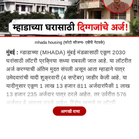
mhada housing (फोटो सौजन्य- एबीपी नेटवर्क)
मुंबई :
म्डाडाच्या (MHADA) मुंबई मंडळासाठी एकूण 2030
घरांसाठी लॉटरी प्रक्रिया सध्या राबवली जात आहे. या लॉटरीत
अर्ज करण्याची अंतिम मुदत संपली असून आता म्हाडाने पात्र
उमेदवारांची यादी शुक्रवारी (4 सप्टेंबर) जाहीर केली आहे. या
यादीनुसार एकूण 1 लाख 13 हजार 811 अर्जदारांपैकी 1 लाख
13 हजार 235 अर्जदार पात्र ठरले आहेत. तर उर्वरीत 576
अर्जदार हे अपात्र ठरले आहेत. विशेष म्हणजे या लॉटरी
प्रक्रियेत अनेक लोकप्रतिनिधी तसेच सिनेसृष्टीतील कलाकार,
आणखी वाचा
दिग्दर्शकांनीही सहभाग घेतला आहे. यामध्ये माजी खासदार राजू
शेट्टी, अभिनेता प्रविण डाळिंबकर, अभिनेता गौरव मोरे यांचाही
समावेश आहे.