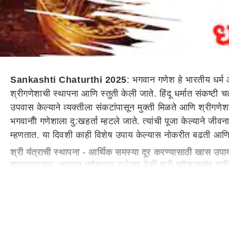
Sankashti Chaturthi 2025
: भगवान गणेश हे भारतीय धर्म आ
श्रीगणेशाची स्थापना आणि स्तुती केली जाते. हिंदू धर्मात संकष्टी च
उपवास केल्याने व्यक्तीला संकटांपासून मुक्ती मिळते आणि श्रीगणे
भगवानौो गणेशाला दु:खहर्ता म्हटले जाते. त्यांची पूजा केल्याने ज
म्हणतात. या दिवशी काही विशेष उपाय केल्यास नोकरीत बढती आण
श्री यंत्राची स्थापना - आर्थिक समस्या दूर करण्यासाठी खास उपा
शास्त्रानुसार, भगवान गणेशाच्या पूजेच्या वेळी श्री गणेशासमोर श्र
आर्थिक समस्या दूर करण्यासाठी हा उपाय उपयुक्त मानला जातो.
गणेश मंत्राचा जप - संकटांपासून मुक्त व्हाल
सकट चौथच्या दिवशी भगवान गणेशाच्या ओम गं गणपतये नमः या मंत्र
एकदा सिद्ध केलात, तर या मंत्राचा जप करताच तुमचे कार्य सिद्धीस ज