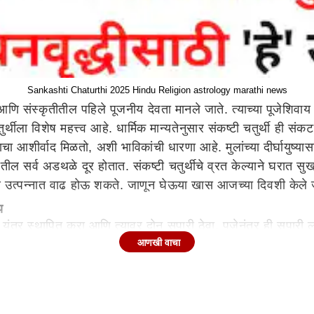
Sankashti Chaturthi 2025 Hindu Religion astrology marathi news
णि संस्कृतीतील पहिले पूजनीय देवता मानले जाते. त्याच्या पूजेशिवाय क
तुर्थीला विशेष महत्त्व आहे. धार्मिक मान्यतेनुसार संकष्टी चतुर्थी ही स
शाचा आशीर्वाद मिळतो, अशी भाविकांची धारणा आहे. मुलांच्या दीर्घायु
ीवनातील सर्व अडथळे दूर होतात. संकष्टी चतुर्थीचे व्रत केल्याने घरात
ि उत्पन्नात वाढ होऊ शकते. जाणून घेऊया खास आजच्या दिवशी केले 
य
ी यंत्र स्थापित करा आणि त्यावर दोन सुपारी ठेवा. पूजेनंतर ही सुपारी 
आणखी वाचा
ाचा 108 वेळा जप करावा. हे जीवनात चांगले भाग्य आणण्यासाठी आणि सं
ाण्यास सुरुवात होते, अशी धार्मिक श्रद्धा आहे.