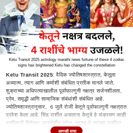
Ketu Transit 2025 astrology marathi news fortune of these 4 zodiac
signs has brightened Ketu has changed the constellation
Ketu Transit 2025
: वैदिक ज्योतिषशास्त्रात, केतूला
अध्यात्म, त्याग आणि कर्माशी संबंधित प्रतीक मानले जाते.
शुक्राच्या अधिपत्याखालील पूर्वाफाल्गुनी नक्षत्र सर्जनशीलता,
प्रेम, समृद्धी आणि सामाजिक संबंधांशी संबंधित आहे.
ज्योतिषशास्त्रानुसार, 6 जुलै रोजी केतूने पूर्वाफाल्गुनी नक्षत्रात
प्रवेश केला आहे. सिंह राशीत असताना केतूचे हे संक्रमण काही
राशींसाठी विशेषतः फायदेशीर ठरेल, कारण ते त्यांच्या राशींवर
मोठा परिणाम करेल. या संक्रमणामुळे काही राशींना भरपूर लाभ
आणखी वाचा