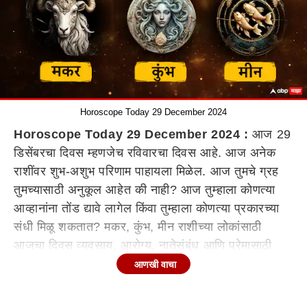
Horoscope Today 29 December 2024
Horoscope Today 29 December 2024 :
आज 29
डिसेंबरचा दिवस म्हणजेच रविवारचा दिवस आहे. आज अनेक
राशींवर शुभ-अशुभ परिणाम पाहायला मिळेल. आज तुमचे ग्रह
तुमच्यासाठी अनुकूल आहेत की नाही? आज तुम्हाला कोणत्या
आव्हानांना तोंड द्यावे लागेल किंवा तुम्हाला कोणत्या प्रकारच्या
संधी मिळू शकतात? मकर, कुंभ, मीन राशीच्या लोकांसाठी
आजचा दिवस व्यवसाय, आरोग्य, नातेसंबंध आणि प्रेमासाठी
किती खास असणार आहे? आजचे राशीभविष्य
आणखी वाचा
(Horoscope Today)
जाणून घ्या...
मकर रास (Capricorn Today Horoscope)