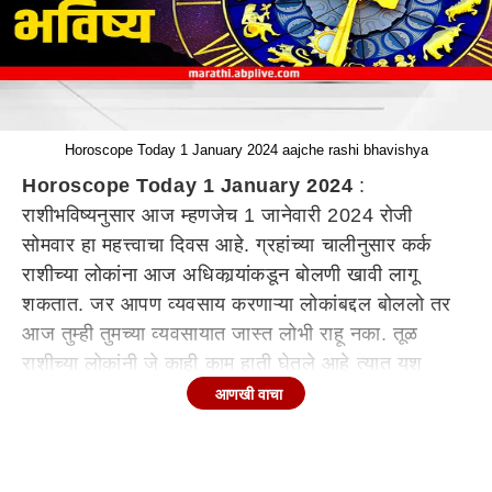
Horoscope Today 1 January 2024 aajche rashi bhavishya
Horoscope Today 1 January 2024
:
राशीभविष्यनुसार आज म्हणजेच 1 जानेवारी 2024 रोजी
सोमवार हा महत्त्वाचा दिवस आहे. ग्रहांच्या चालीनुसार कर्क
राशीच्या लोकांना आज अधिकार्‍यांकडून बोलणी खावी लागू
शकतात. जर आपण व्यवसाय करणाऱ्या लोकांबद्दल बोललो तर
आज तुम्ही तुमच्या व्यवसायात जास्त लोभी राहू नका. तूळ
राशीच्या लोकांनी जे काही काम हाती घेतले आहे त्यात यश
मिळेल. तुमच्या मुलांमुळे तुमचे मन प्रसन्न राहील.सर्व राशीच्या
आणखी वाचा
लोकांसाठी सोमवार कसा राहील? सर्व 12 राशींचे आजचे
राशीभविष्य जाणून घ्या
मेष (Aries Horoscope Mesh Rashi Today)