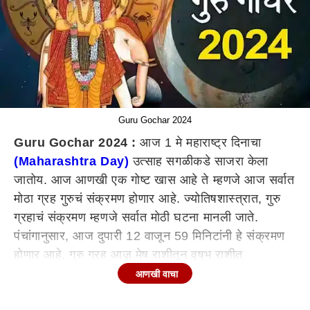
Guru Gochar 2024
Guru Gochar 2024 :
आज 1 मे महाराष्ट्र दिनाचा
(Maharashtra Day)
उत्साह सगळीकडे साजरा केला
जातोय. आज आणखी एक गोष्ट खास आहे ते म्हणजे आज सर्वात
मोठा ग्रह गुरुचं संक्रमण होणार आहे. ज्योतिषशास्त्रात, गुरु
ग्रहाचं संक्रमण म्हणजे सर्वात मोठी घटना मानली जाते.
पंचांगानुसार, आज दुपारी 12 वाजून 59 मिनिटांनी हे संक्रमण
होणार आहे. गुरु ग्रह आज मेष राशीतून वृषभ राशीत
(Taurus Horoscope)
परिवर्तन करणार आहे. गुरु ग्रहाचं
आणखी वाचा
हे संक्रमण जरी वृषभ राशीत होणार असलं तरी सर्व 12 राशींवर