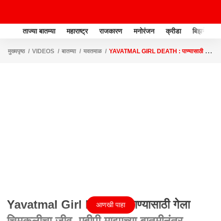
ताज्या बातम्या
महाराष्ट्र
राजकारण
मनोरंजन
क्रीडा
बिझनेस
मुख्यपृष्ठ
VIDEOS
बातम्या
यवतमाळ
YAVATMAL GIRL DEATH : पाण्यासाठी गेला
चिमुकलीचा जीव, एबीपी माझाच्या बातमीनंतर आदिवासी विकास विभागाची धावपळ
Yavatmal Girl Death : पाण्यासाठी गेला
आणखी पाहा
चिमुकलीचा जीव, एबीपी माझाच्या बातमीनंतर