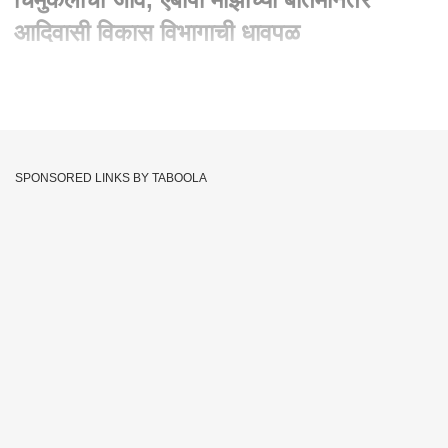
आदिवासी विकास विभागाची धावपळ
Written By :
abp majha web team
18 Apr 2025 07:33 PM (IST)
Yavatmal Girl Death : पाण्यासाठी गेला चिमुकलीचा जीव, एबीपी
माझाच्या बातमीनंतर आदिवासी विकास विभागाची धावपळ
SPONSORED LINKS BY TABOOLA
न्हाळ्यामुळे सर्वत्र
पाणीबाणी (Water)
असून विदर्भातील
यवतमाळमध्ये
(Yavatmal)
पाण्यासाठी भटकंती करणाऱ्या 12 वर्षीय वेदिकाच्या मृत्यूची
दखल
अनुसूचित जाती-जमाती आयोगाने (SC)
घेतली असून संबंधित
अधिकाऱ्यांना 7 दिवसात अहवाल सादर करण्याचे निर्देश दिले आहेत.
याप्रकरणी, सत्य परिस्थिती समोर आणल्याबद्दल एबीपी माझाचे देखील आभार
मानले. वेदिका चव्हाण हिच्या मृत्यूप्रकरणी यवतमाळचे जिल्हाधिकारी, जिल्हा
परिषदेचे मुख्य कार्यकारी अधिकारी तसेच
अमरावती
विभागाच्या अतिरिक्त
आदिवासी आयुक्त या तिघांनी पुढील 7 दिवसात वेदिका चव्हाणच्या मृत्यू
संदर्भात सविस्तर अहवाल आयोगापुढे सादर करावा, असे निर्देश अनुसूचित
जाती जमाती आयोगाने दिले आहे आहेत.
वेदिका चव्हाण हिच्या दुर्दैवी मृत्यूची आणि त्यासाठी पाण्याचा दुर्भिक्ष कारणीभूत