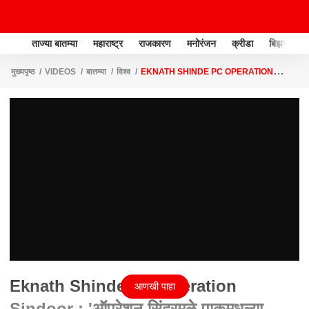
ताज्या बातम्या
महाराष्ट्र
राजकारण
मनोरंजन
क्रीडा
बिझनेस
मुख्यपृष्ठ
VIDEOS
बातम्या
विश्व
EKNATH SHINDE PC OPERATION
SINDOOR : 'ऑपरेशन सिंदूरमुळे पाकमधल्या दहशतवाद्यांचे कंबरडे मोडलं'
Eknath Shinde PC Operation
आणखी पाहा
Sindoor : 'ऑपरेशन सिंदूरमुळे पाकमधल्या