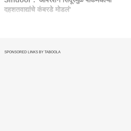
दहशतवाद्यांचे कंबरडे मोडलं'
Written By :
जयदीप मेढे
07 May 2025 03:24 PM (IST)
Eknath Shinde PC Operation Sindoor : 'ऑपरेशन सिंदूरमुळे
पाकमधल्या दहशतवाद्यांचे कंबरडे मोडलं'
SPONSORED LINKS BY TABOOLA
Who Is Masood Azhar:
जम्मू आणि काश्मीरमधील पहलगाममध्ये
झालेल्या भ्याड दहशतवादी हल्ल्यानंतर भारताने आज (7 मे) पाकिस्तानच्या 9
दहशतवादी तळांवर एअर स्ट्राइक करत चोख प्रत्युत्तर दिले आहे. ऑपरेशन
सिंदूरच्या (Operation Sindoor) या एअरस्ट्राइकमध्ये कुख्यात दहशतवादी
मसूर अझहरच्या कुटुंबातील 14 जणांचा खात्मा झाला. इतरही अनेक
दहशतवादी या एअर स्ट्राइकमध्ये मारले गेले आहेत. यात मसुद अजहरचा भाऊ
रऊफ अजगर हा गंभीर जखमी असल्याची माहिती सूत्रांनी दिली. मुंबईत
झालेल्या 26/ 11 च्या हल्ल्याचा सूत्रधार मसूद अजहर (Masood Azhar)
असल्याचं सांगितलं जातं. त्यानंतर मसूद अजहरचा अनेक मोठ्या दहशतवादी
कारवायांमध्ये सहभाग होता. भारताच्या भूमीवर दहशतवादाने थैमान घडणारा
मसूद अजहर नेमका कोण? कोणत्या दहशतवादी कारवायांमध्ये तो होता?