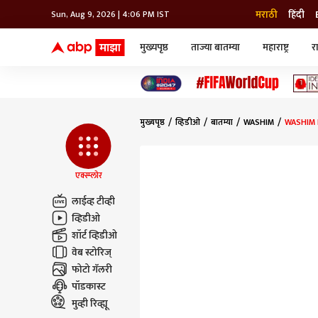
मराठी
हिंदी
Sun, Aug 9, 2026 | 4:06 PM IST
मुख्यपृष्ठ
ताज्या बातम्या
महाराष्ट्र
र
बातम्या
जॅाब माझा
लाईफ
भारत
महाराष्ट्र
टेक-गॅजेट
मुंबई
ऑटो
टेलिव्हिजन
विश्व
विश्व
मुख्यपृष्ठ
व्हिडीओ
बातम्या
WASHIM
WASHIM FA
कोल्हापूर
पुणे
नवी मुंबई
अमरावती
एक्स्प्लोर
अहमदनगर
लाईव्ह टीव्ही
अकोला
व्हिडीओ
शॉर्ट व्हिडीओ
वेब स्टोरिज्
फोटो गॅलरी
पॉडकास्ट
मुव्ही रिव्ह्यू