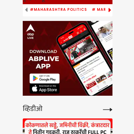
#MAHARASHTRA POLITICS
# MARATHI NEWS
व्हिडीओ