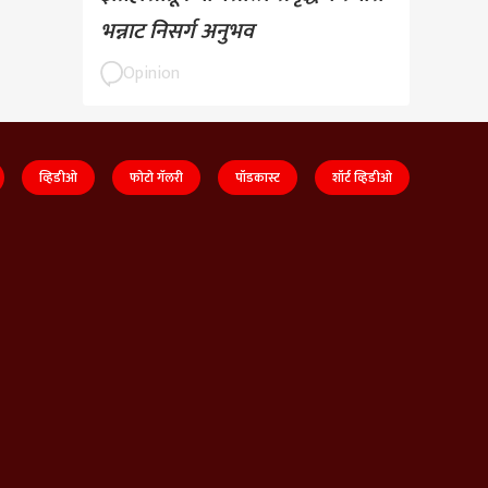
भन्नाट निसर्ग अनुभव
Opinion
व्हिडीओ
फोटो गॅलरी
पॉडकास्ट
शॉर्ट व्हिडीओ