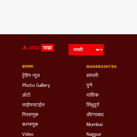
बातम्या
MAHARASHTRA
ट्रेडिंग न्यूज
सांगली
Photo Gallery
पुणे
ऑटो
नाशिक
लाईफस्टाईल
सिंधुदुर्ग
निवडणूक
औरंगाबाद
करमणूक
Mumbai
Video
Nagpur