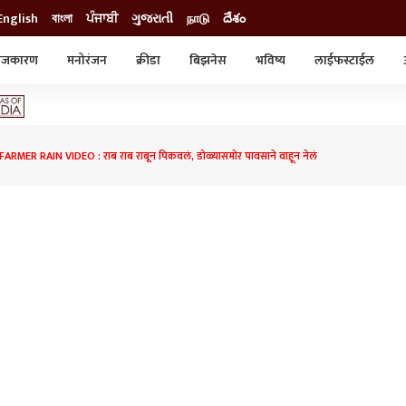
English
বাংলা
ਪੰਜਾਬੀ
ગુજરાતી
நாடு
దేశం
ाजकारण
मनोरंजन
क्रीडा
बिझनेस
भविष्य
लाईफस्टाईल
स्टाईल
क्राईम
व्यापार-उद्योग
ट्रेडिंग
ऑटो
RMER RAIN VIDEO : राब राब राबून पिकवलं, डोळ्यासमोर पावसाने वाहून नेलं