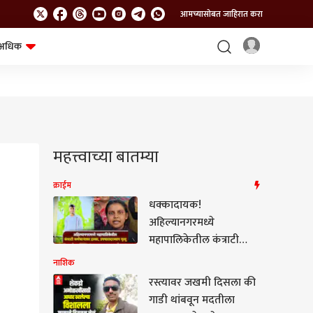
आमच्यासोबत जाहिरात करा
अधिक
शेत-शिवार
भविष्य
महत्त्वाच्या बातम्या
क्राईम
धक्कादायक!
अहिल्यानगरमध्ये
महापालिकेतील कंत्राटी
कर्मचाऱ्यावर हल्ला,
नाशिक
उपचारादरम्यान मृत्यू; चौघांना
रस्त्यावर जखमी दिसला की
अटक
गाडी थांबवून मदतीला