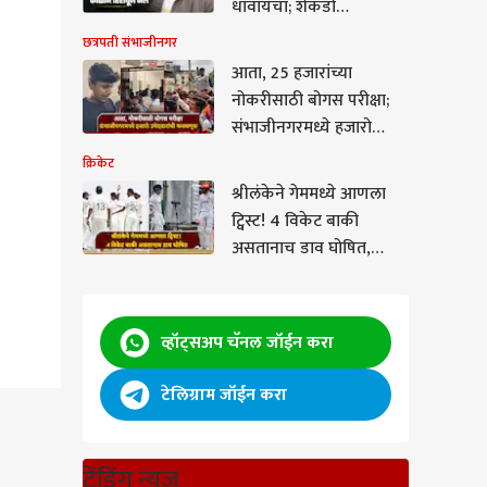
धावायचा; शेकडो
अनोळखींसाठी आधार
छत्रपती संभाजीनगर
ठरलेल्या विशालला काळाने
आता, 25 हजारांच्या
हिरावून नेलं, नाशिकमधील
नोकरीसाठी बोगस परीक्षा;
मन सुन्न करणारी घटना
संभाजीनगरमध्ये हजारो
उमेदवारांची फसवणूक,
क्रिकेट
विद्यार्थी संतप्त
श्रीलंकेने गेममध्ये आणला
ट्विस्ट! 4 विकेट बाकी
असतानाच डाव घोषित,
भारतासमोर 207 धावांचं
लक्ष्य, शुभमन गिलचा मोठा
निर्णय
व्हॉट्सअप चॅनल जॉईन करा
टेलिग्राम जॉईन करा
रीसाठी
ट्रेंडिंग न्यूज