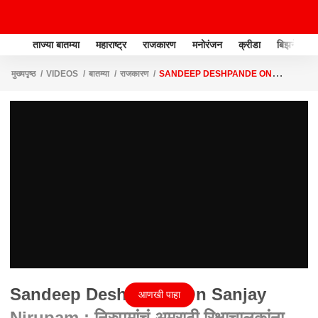
ताज्या बातम्या
महाराष्ट्र
राजकारण
मनोरंजन
क्रीडा
बिझनेस
मुख्यपृष्ठ
VIDEOS
बातम्या
राजकारण
SANDEEP DESHPANDE ON
SANJAY NIRUPAM : निरुपमांचं अमराठी रिक्षाचालकांना समर्थन, देशपांडेंनी सुनावलं
Sandeep Deshpande On Sanjay
आणखी पाहा
Nirupam : निरुपमांचं अमराठी रिक्षाचालकांना