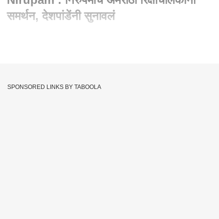
समर्थन, देशपांडेंनी सुनावलं
Written By :
abp majha web team
25 Apr 2026 10:49 AM (IST)
Sandeep Deshpande On Sanjay Nirupam : निरुपमांचं अमराठी
रिक्षाचालकांना समर्थन, देशपांडेंनी सुनावलं
SPONSORED LINKS BY TABOOLA
Follow AI generated Transcription - (खालील डिस्क्रिप्शन AI
जनरेटेड आहेत. त्यामध्ये त्रुटी असू शकतात)
दादा परंतु एकंदरीत या सगळ्या पार्श्वभूमीवर उद्यापासून मनसेची काय
आक्रमक वेगळी भूमिका असणार आहे काय बघायला मिळेल? आमची आम्ही
पोलिसांना सुद्धा विनंती केली आहे संजय निरुपम ला घरी बसवा तरच कायदा
सुव्यवस्था राहील. स्वर्गीय हिंदुत्व सम्राट बाळासाहेब ठाकरे आणि आनंद दिघे
यांच्या विचाराचं सरकार आहे असं जे सांगतात त्यांच्याच पक्षाचा एक माणूस
मराठी सत्तेची करू नका याच्यासाठी जर बैठका घेत असेल तर त्याला
निश्चितपणे आम्ही विरोध करणार आता सरकारने हे ठरवायचं आहे की ते
बाळासाहेबांच्या विचारांचे स्वर्गीय आनंद दिघे यांच्या विचारांचे असतील तर
आमच्या लोकांना सोडून देतील. दंगल घडवणे दंगल सदृश्य परिस्थिती निर्माण