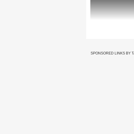
Malegaon Tipu 
माहितच नाही
SPONSORED LINKS BY 
Written By :
abp majha we
17 Feb 2026 10:07 AM (IS
Malegaon News : मी टिपू
सुलतान यांच्या सैन्यातील
ज्यांचा फोटो आहे तो हटव
(Deputy Mayor Shan E Hi
Controversy)
Shan E Hind : मी ओबीसी 
राज्यात गेल्या काही दिव