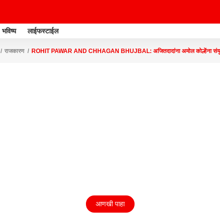
भविष्य
लाईफस्टाईल
राजकारण
ROHIT PAWAR AND CHHAGAN BHUJBAL: अजितदादांना अमोल कोल्हेंना संयुक्त राष्ट
्याची भुजबळांनी उडविली खिल्ली
आणखी पाहा