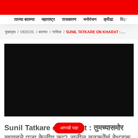
ताज्या बातम्या
महाराष्ट्र
राजकारण
मनोरंजन
क्रीडा
बिझनेस
मुख्यपृष्ठ
VIDEOS
बातम्या
नाशिक
SUNIL TATKARE ON KHARAT :
तुमच्यासमोर खरातने पूजा केलीय का? सुनील तटकरेंचं बेधडक उत्तर
Sunil Tatkare on Kharat : तुमच्यासमोर
आणखी पाहा
खरातने पूजा केलीय का? सुनील तटकरेंचं बेधडक