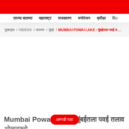
ताज्या बातम्या
महाराष्ट्र
राजकारण
मनोरंजन
क्रीडा
बिझनेस
मुख्यपृष्ठ
VIDEOS
बातम्या
मुंबई
MUMBAI POWAI LAKE : मुंबईतला पवई तलाव
ओव्हरफ्लो
Mumbai Powai Lake : मुंबईतला पवई तलाव
आणखी पाहा
ओव्हरफ्लो