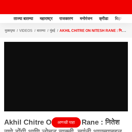
ताज्या बातम्या
महाराष्ट्र
राजकारण
मनोरंजन
क्रीडा
बिझनेस
मुख्यपृष्ठ
VIDEOS
बातम्या
मुंबई
AKHIL CHITRE ON NITESH RANE : नितेश
राणे ढोंगी आणि लोचट व्यक्ती, त्यांनी आमच्याबद्दल बोलू नये..
Akhil Chitre On Nitesh Rane : नितेश
आणखी पाहा
राणे ढोंगी आणि लोचट व्यक्ती, त्यांनी आमच्याबद्दल