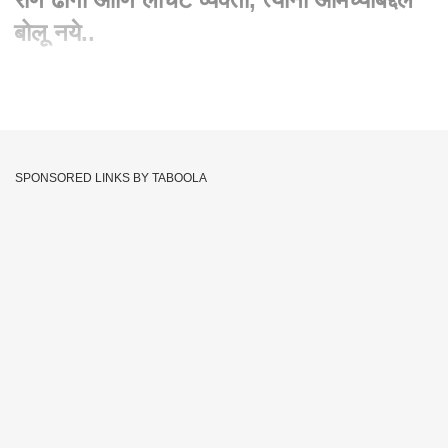
बोलू नये..
Written By :
abp majha web team
07 Jan 2026 11:43 AM (IST)
Akhil Chitre On Nitesh Rane : नितेश राणे ढोंगी आणि लोचट व्यक्ती,
त्यांनी आमच्याबद्दल बोलू नये..
SPONSORED LINKS BY TABOOLA
आशिष कुरेशी आणि मुंबईच्या डोनाल्ड डक यांनी बघावं की तुमचा पक्ष
कशाप्रकारे प्रचार करत आहे
छत्रपती शिवाजी महाराजांचा पुतळा डॉक्टर बाबासाहेब आंबेडकरांचा फोटो
त्याच्यासमोर भाजप प्रचार करताना महिलांकडून अश्लील डान्स करून घेतला
जातोय
सिद्धिविनायक मंदिराचे विश्वस्त पवन त्रिपाठी यांनी या सगळ्या प्रचाराचा
आयोजन केलं होतं त्यांना तुम्ही प्रश्न विचारणार का ?
ऑन नितेश राणे
नितेश राणे जेव्हा काँग्रेसमध्ये होते तेव्हा ते राष्ट्रीय स्वयंसेवक संघाबद्दल काय
बोलायचे हे तुम्ही बघा