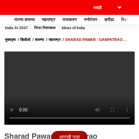
ताज्या बातम्या
महाराष्ट्र
राजकारण
मनोरंजन
क्रीडा
बिझनेस
India At 2047
फिफा विश्वचषक
Ideas of India
मुख्यपृष्ठ
व्हिडीओ
बातम्या
महाराष्ट्र
SHARAD PAWAR : GANPATRAO
DESHMUKH यांच्या कुटुंबीयांचं शरद पवार यांच्याकडून सांत्वन
Sharad Pawar : Ganpatrao
आणखी पाहा