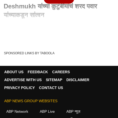
Deshmukh यांच्या कुटुंबीयांचं शरद पवार
यांच्याकडून सांत्वन
Written By :
एबीपी माझा वेब टीम
08 Aug 2021 02:38 PM (IST)
राष्ट्रवादी काँग्रेसचे अध्यक्ष शरद पवार सांगोला दौऱ्यावर आहेत. दिवंगत माजी
आमदार गणपतराव देशमुख यां...
see more
SPONSORED LINKS BY TABOOLA
Sharad Pawar
Ganpatrao Deshmukh
Sangola
Tags :
Sharad Pawar Pc
ABOUT US
FEEDBACK
CAREERS
ADVERTISE WITH US
SITEMAP
DISCLAIMER
PRIVACY POLICY
CONTACT US
महाराष्ट्र व्हिडीओ
ABP NEWS GROUP WEBSITES
महाराष्ट्र
ABP Network
ABP Live
ABP न्यूज़