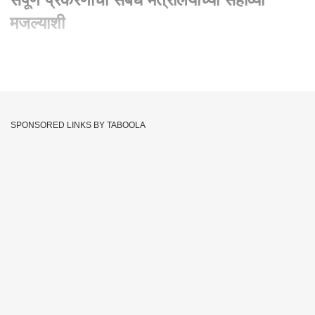
मजल्याशी
Written By :
abp majha web team
04 Nov 2023 12:48 PM (IST)
Sanjay Raut : महाराष्ट्रात माफियागिरी वाढली आहे,ड्रग्ज प्रकरणात
एनसीबी काय करत आहे, संपूर्ण प्रकरणाचा संबंध मंत्रालयाच्या 6 मजल्याशी
SPONSORED LINKS BY TABOOLA
आहे
Drugs Case
Sanjay Raut
Maharashtra
Tags :
JOIN US ON
Whatsapp
Telegram