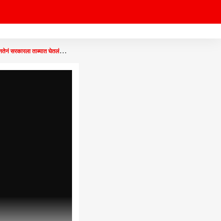
 सरकारला ताब्यात घेतलं