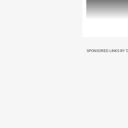
Sachin Sawant :
SPONSORED LINKS BY 
Written By :
एबीपी माझा वेब टी
23 Dec 2025 10:40 PM (IS
Sachin Sawant : दोन दिव
ठाकरे बंधू कौटुंबिक एकत्
येण्याची आता वेळ निघून ग
पर्यतचा हा सगळा प्रवास आ
संदर्भात आमचा निर्णय पुर्
23 Dec 2025 आजच्या इत