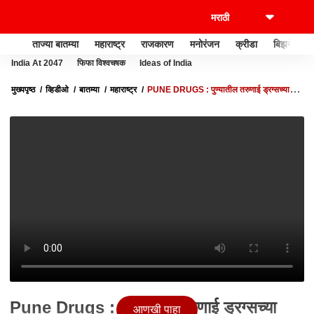
ताज्या बातम्या
महाराष्ट्र
राजकारण
मनोरंजन
क्रीडा
बिझनेस
India At 2047
फिफा विश्वचषक
Ideas of India
मुख्यपृष्ठ
व्हिडीओ
बातम्या
महाराष्ट्र
PUNE DRUGS : पुण्यातील तरुणाई ड्रग्सच्या
नशेत? रमेश परदेसींकडून हादरवून टाकणारा व्हिडीओ समोर
Pune Drugs : पुण्यातील तरुणाई ड्रग्सच्या
आणखी पाहा