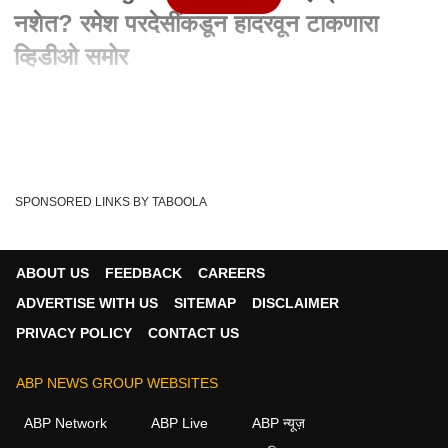
नशेत? रमेश परदेसींकडून हादरवून टाकणारा
व्हिडीओ समोर
Written By :
abp majha web team
25 Feb 2024 04:55 PM (IST)
पुणे : शिक्षणाचं माहेरघर असलेल्या पुण्यातून एक धक्कादायक (Pune
Drugs) आणि राज्याला हादरवून टाकणार...
see more
SPONSORED LINKS BY TABOOLA
Pune
Pune Drugs
Drugs
'Maharashtra
Tags :
Ramesh Pardesi
ABOUT US
FEEDBACK
CAREERS
ADVERTISE WITH US
SITEMAP
DISCLAIMER
PRIVACY POLICY
CONTACT US
महाराष्ट्र व्हिडीओ
ABP NEWS GROUP WEBSITES
महाराष्ट्र
ABP Network
ABP Live
ABP न्यूज़