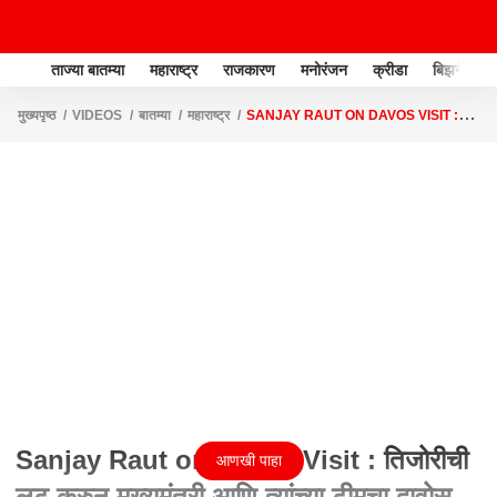
ताज्या बातम्या
महाराष्ट्र
राजकारण
मनोरंजन
क्रीडा
बिझनेस
मुख्यपृष्ठ
VIDEOS
बातम्या
महाराष्ट्र
SANJAY RAUT ON DAVOS VISIT :
तिजोरीची लूट करुन मुख्यमंत्री आणि त्यांच्या टीमचा दावोस दौरा
Sanjay Raut on Davos Visit : तिजोरीची
आणखी पाहा
लूट करुन मुख्यमंत्री आणि त्यांच्या टीमचा दावोस