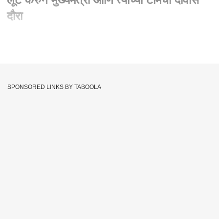
दौरा
Written By :
abp majha web team
16 Jan 2024 12:10 PM (IST)
दरम्यान मुख्यमंत्र्यांच्या दावोस दौऱ्यावर ठाकरे गटाचे खासदार संजय राऊतांनी
काय टीका केलीये
SPONSORED LINKS BY TABOOLA
Davos
Sanjay Raut
Uddhav Thackeray
Tags :
Eknath Shinde
: Uddhav Thackeray
Maharashtra
JOIN US ON
Whatsapp
Telegram