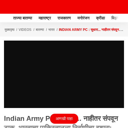
ताज्या बातम्या
महाराष्ट्र
राजकारण
मनोरंजन
क्रीडा
बिझनेस
मुख्यपृष्ठ
VIDEOS
बातम्या
भारत
INDIAN ARMY PC : सुधारा... नाहीतर संपवून
टाकू, भारताचा पाकिस्तानला निर्वाणीचा इशारा;
Indian Army PC : सुधारा... नाहीतर संपवून
आणखी पाहा
टाकू, भारताचा पाकिस्तानला निर्वाणीचा इशारा;