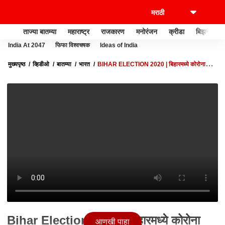
ताज्या बातम्या
महाराष्ट्र
राजकारण
मनोरंजन
क्रीडा
बिझनेस
India At 2047
फिफा विश्वचषक
Ideas of India
मुख्यपृष्ठ
व्हिडीओ
बातम्या
भारत
BIHAR ELECTION 2020 | बिहारमध्ये कोरोना
लसीचा डोस मोफत; बिहार निवडणुकीत भाजपचा जाहीरनामा प्रसिद्ध
Bihar Election 2020 | बिहारमध्ये कोरोना
आणखी पाहा