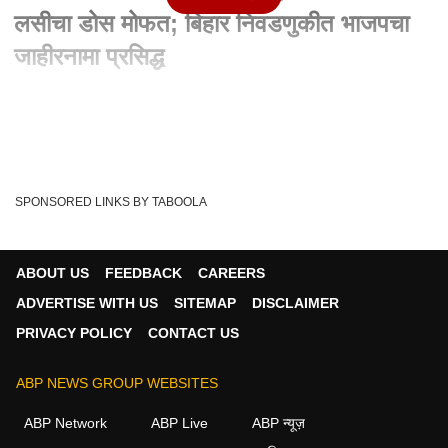
लसीचा डोस मोफत; बिहार निवडणुकीत भाजपचा
जाहीरनामा प्रसिद्ध
Written By :
एबीपी माझा वेब टीम
22 Oct 2020 01:03 PM (IST)
Bihar Election 2020 | बिहारमध्ये कोरोना लसीचा डोस मोफत; बिहार
निवडणुकीत भाजपचा जाहीरनामा प्रसिद्ध
SPONSORED LINKS BY TABOOLA
BJP Manifesto
Bihar Election 2020
BJP
Tags :
Corona Vaccination
ABOUT US
FEEDBACK
CAREERS
ADVERTISE WITH US
SITEMAP
DISCLAIMER
PRIVACY POLICY
CONTACT US
भारत व्हिडीओ
ABP NEWS GROUP WEBSITES
भारत
ABP Network
ABP Live
ABP न्यूज़