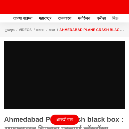
ताज्या बातम्या
महाराष्ट्र
राजकारण
मनोरंजन
क्रीडा
बिझनेस
मुख्यपृष्ठ
VIDEOS
बातम्या
भारत
AHMEDABAD PLANE CRASH BLACK
BOX : अपघातग्रस्त विमानाचा महत्वपूर्ण ब्लॅकबॉक्स सापडला
Ahmedabad Plane Crash black box :
आणखी पाहा
अपघातग्रस्त विमानाचा महत्वपूर्ण ब्लॅकबॉक्स