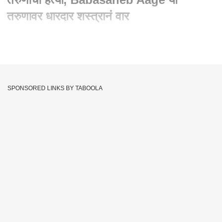
तरुणावर धारदार शस्त्रानं वार
Written By :
जयदीप मेढे
15 Apr 2025 06:34 PM (IST)
Beed Majalgaon Babasaheb Age Death | माजलगावमध्ये भर
बाजारात तरुणाची हत्या, बाबासाहेब आगे या तरुणावर धारदार शस्त्रानं वार
SPONSORED LINKS BY TABOOLA
बीड जिल्ह्यात 15 दिवसांत तिसरी हत्या
माजलगावात भर दिवसा कोयत्याने वार करून खुन झालेला बाबासाहेब आगे
होता भाजपाचा पदाधिकारी आगे हा भाजपचा बूथ विस्तारक म्हणून पाहत होता
काम माजलगाव येथे काही वेळापूर्वी बाजार रस्त्यावर झालेल्या बाबासाहेब
प्रभाकर आगे याची कोयत्याने हत्या झाल्याची घटना घडली होती.दरम्यान
याबाबत आता आणखी एक माहिती समोर आहे.बाबासाहेब आगे हा भाजपचा बूथ
विस्तारक म्हणून देखील काम पाहत असल्याची माहिती समोर आली आहे.
बाजार रस्त्यावर बाबासाहेब प्रभाकर आगे वय 30 वर्ष हे आज दुपारी २
वाजण्याचा सुमारास उभे असताना आरोपी नारायण शंकर फपाळ याने आगेवर