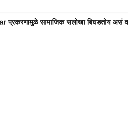
्रकरणामुळे सामाजिक सलोखा बिघडतोय असं वाटतं