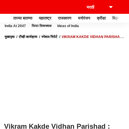
ताज्या बातम्या
महाराष्ट्र
राजकारण
मनोरंजन
क्रीडा
बिझनेस
India At 2047
फिफा विश्वचषक
Ideas of India
मुख्यपृष्ठ
टीव्ही कार्यक्रम
स्पेशल रिपोर्ट
VIKRAM KAKDE VIDHAN PARISHAD :
विक्रम काकडेंची मालमत्ता 153 कोटींची | SPECIAL REPORT
Vikram Kakde Vidhan Parishad :