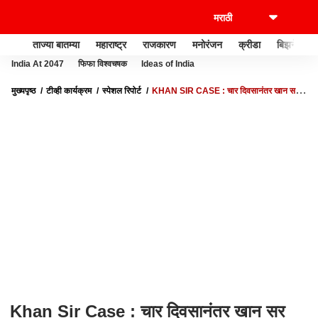
ताज्या बातम्या
महाराष्ट्र
राजकारण
मनोरंजन
क्रीडा
बिझनेस
India At 2047
फिफा विश्वचषक
Ideas of India
मुख्यपृष्ठ
टीव्ही कार्यक्रम
स्पेशल रिपोर्ट
KHAN SIR CASE : चार दिवसानंतर खान सर
कोर्टासमोर हजर... सगळं प्रकरण काय? | SPECIAL REPORT
Khan Sir Case : चार दिवसानंतर खान सर