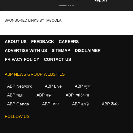
Report
SPONSORED LINKS BY TABOOLA
ABOUT US
FEEDBACK
CAREERS
ADVERTISE WITH US
SITEMAP
DISCLAIMER
PRIVACY POLICY
CONTACT US
ABP NEWS GROUP WEBSITES
ABP Network
ABP Live
ABP न्यूज़
ABP আনন্দ
ABP माझा
ABP અસ્મિતા
ABP Ganga
ABP ਸਾਂਝਾ
ABP நாடு
ABP దేశం
FOLLOW US