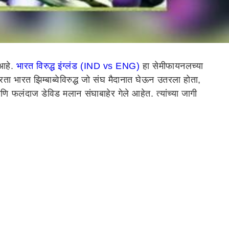
 आहे.
भारत विरुद्ध इंग्लंड (IND vs ENG)
हा सेमीफायनलच्या
ता भारत झिम्बाब्वेविरुद्ध जो संघ मैदानात घेऊन उतरला होता,
आणि फलंदाज डेविड मलान संघाबाहेर गेले आहेत. त्यांच्या जागी
सिंह, मोहम्मद शमी आणि भुवनेश्वर कुमार.
न, ख्रिस वोक्स, आदिल रशीद