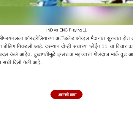
IND vs ENG Playing 11
सेमीफायनलला ऑस्ट्रेलियाच्या अॅडलेड ओव्हल मैदानात सुरुवात होत
बोलिंग निवडली आहे. दरम्यान दोन्ही संघाच्या प्लेईंग 11 चा विचार कर
दल केले आहेत. दुखापतीमुळे इंग्लंडचा महत्त्वाचा गोलंदाज मार्क वुड 
संधी दिली गेली आहे.
व, ऋषभ पंत, हार्दिक पंड्या, अक्षर पटेल, रवीचंद्रन अश्विन, अर्शदीप 
आणखी वाचा
लियाम लिव्हिंगस्टोन, मोईन अली, फिल सॉल्ट, ख्रिस जॉर्डन, सॅम कर