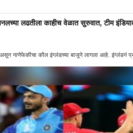
्या लढतीला काहीच वेळात सुरुवात, टीम इंडियात
सून नाणेफेकीचा कौल इंग्लंडच्या बाजूने लागला आहे. इंग्लंडनं प