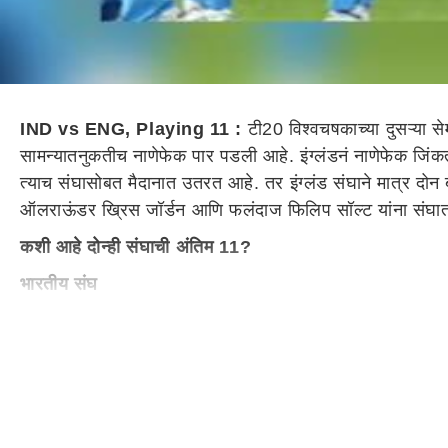
IND vs ENG, Playing 11 :
टी20 विश्वचषकाच्या दुसऱ्या 
सामन्यातनुकतीच नाणेफेक पार पडली आहे. इंग्लंडनं नाणेफेक जिंकत 
त्याच संघासोबत मैदानात उतरत आहे. तर इंग्लंड संघाने मात्र दोन ब
ऑलराऊंडर ख्रिस जॉर्डन आणि फलंदाज फिलिप सॉल्ट यांना संघात 
कशी आहे दोन्ही संघाची अंतिम 11?
भारतीय संघ
रोहित शर्मा (कर्णधार), केएल राहुल, विराट कोहली, सूर्यकुमार याद
इंग्लंडचा संघ
अॅलेक्स हेल्स, जोस बटलर(कर्णधार), बेन स्टोक्स, हॅरी ब्रूक, 