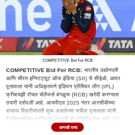
COMPETITIVE Bid For RCB
COMPETITIVE Bid For RCB:
भारतीय उद्योगपती
आणि सीरम इन्स्टिट्यूट ऑफ इंडिया (SII) चे सीईओ, आदर
पूनावाला यांनी अधिकृतपणे इंडियन प्रीमियर लीग (IPL)
फ्रँचायझी रॉयल चॅलेंजर्स बंगळुरू (RCB) खरेदी करण्यास
तयारी दर्शवली आहे. आयपीएल 2025 नंतर आरसीबीच्या
संभाव्य विक्रीभोवती सुरू असलेल्या चर्चेला पूनावाला यांनी
वैयक्तिकरित्या प्रतिसाद देण्याची ही पहिलीच वेळ आहे. 22
जानेवारी रोजी, आदर पूनावाला यांनी सोशल मीडिया प्लॅटफॉर्म X
आणखी वाचा