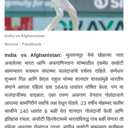
India vs Afghanistan
Source : Facebook
India vs Afghanistan:
मुल्लानपूर येथे खेळल्या जात
असलेल्या भारत आणि अफगाणिस्तान यांच्यातील एकमेव कसोटी
सामन्यावर यजमान संघाच्या फलंदाजांचे वर्चस्व राहिले. कर्णधार
शुभमन गिल आणि केएल राहुल यांच्या शानदार शतकांमुळे भारतीय
संघाने आपला पहिला डाव 564/8 धावांवर घोषित केला. पण या
फलंदाजीच्या वादळात, एका तरुण अफगाण वेगवान गोलंदाजाने
आपल्या कामगिरीने सर्वांचे लक्ष वेधून घेतले. 23 वर्षीय मोहम्मद सलीम
साफीने 140 धावांत 6 बळी घेत शानदार गोलंदाजी केली आणि
इतिहास रचला. कसोटी क्रिकेटमध्ये भारताविरुद्ध पाच बळी घेणारा तो
पहिला अफगाण गोलंदाज ठरला. मागील कसोटी सामन्यात सलीमला