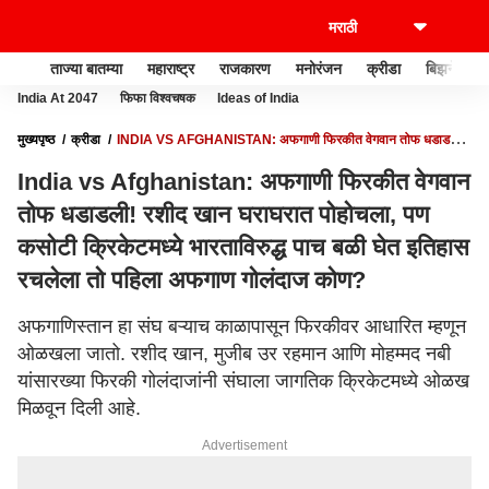
ताज्या बातम्या
महाराष्ट्र
राजकारण
मनोरंजन
क्रीडा
बिझनेस
India At 2047
फिफा विश्वचषक
Ideas of India
मुख्यपृष्ठ
क्रीडा
INDIA VS AFGHANISTAN: अफगाणी फिरकीत वेगवान तोफ धडाडली!
रशीद खान घराघरात पोहोचला, पण कसोटी क्रिकेटमध्ये भारताविरुद्ध पाच बळी घेत इतिहास रचलेला
India vs Afghanistan: अफगाणी फिरकीत वेगवान
तो पहिला अफगाण गोलंदाज कोण?
तोफ धडाडली! रशीद खान घराघरात पोहोचला, पण
कसोटी क्रिकेटमध्ये भारताविरुद्ध पाच बळी घेत इतिहास
रचलेला तो पहिला अफगाण गोलंदाज कोण?
अफगाणिस्तान हा संघ बऱ्याच काळापासून फिरकीवर आधारित म्हणून
ओळखला जातो. रशीद खान, मुजीब उर रहमान आणि मोहम्मद नबी
यांसारख्या फिरकी गोलंदाजांनी संघाला जागतिक क्रिकेटमध्ये ओळख
मिळवून दिली आहे.
Advertisement