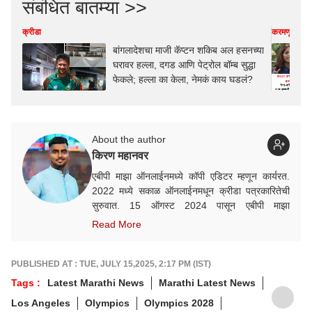
संबंधित बातम्या >>
क्रीडा
करमणूक
बांगलादेशचा माजी कॅप्टन शकिब अल हसनच्या
घरावर हल्ला, दगड आणि पेट्रोल बॉम्ब सुद्धा
फेकले; हल्ला का केला, नेमकं काय घडलं?
About the author
किरण महानवर
एबीपी माझा ऑनलाईनमध्ये कॉपी एडिटर म्हणून कार्यरत.
2022 मध्ये सकाळ ऑनलाईनमधून क्रीडा पत्रकारितेची
सुरुवात. 15 ऑगस्ट 2024 पासून एबीपी माझा
ऑनलाईनमध्ये कार्यरत. क्रीडा क्षेत्रात आवड, गेल्या काही
Read More
वर्षांत राष्ट्रीय व आंतरराष्ट्रीय स्तरावरील अनेक मोठ्या
क्रीडा स्पर्धांचं कव्हरेज.
PUBLISHED AT : TUE, JULY 15,2025, 2:17 PM (IST)
Tags :
Latest Marathi News
Marathi Latest News
Los Angeles
Olympics
Olympics 2028