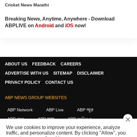
Cricket News Marathi
Breaking News, Anytime, Anywhere - Download
ABPLIVE on
Android
and
iOS
now!
ABOUT US
FEEDBACK
CAREERS
ADVERTISE WITH US
SITEMAP
DISCLAIMER
PRIVACY POLICY
CONTACT US
ABP NEWS GROUP WEBSITES
ABP Network
ABP Live
ABP न्यूज़
×
ABP আনন্দ
ABP माझा
ABP અસ્મિતા
We use cookies to improve your experience, analyze
ABP Ganga
ABP ਸਾਂਝਾ
ABP நாடு
ABP దేశం
traffic, and personalize content. By clicking "Allow", you