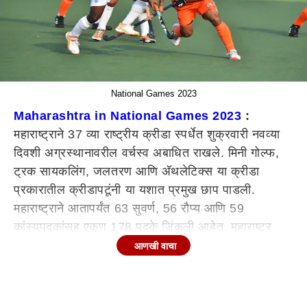
National Games 2023
Maharashtra in National Games 2023
:
महाराष्ट्राने 37 व्या राष्ट्रीय क्रीडा स्पर्धेत शुक्रवारी नवव्या
दिवशी अग्रस्थानावरील वर्चस्व अबाधित राखले. मिनी गोल्फ,
ट्रक सायकलिंग, जलतरण आणि अ‍ॅथलेटिक्स या क्रीडा
प्रकारातील क्रीडापटूंनी या यशात प्रमुख छाप पाडली.
महाराष्ट्राने आतापर्यंत 63 सुवर्ण, 56 रौप्य आणि 59
कांस्यपदकांसह एकूण 178 पदके जिंकली आहेत. महाराष्ट्र
मिनी गोल्फ संघाने दोन सुवर्ण आणि दोन रौप्य अशा एकूण चार
आणखी वाचा
पदकाची कमाई केली. ट्रॅक सायकलिंग क्रीडा प्रकारात मयुरी
लुटेच्या शानदार कामगिरीच्या बळावर महाराष्ट्राने एक सुवर्ण,
एक रौप्य आणि एक कांस्य अशी एकूण तीन पदकांची कमाई