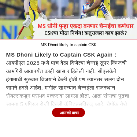
MS Dhoni likely to captain CSK
MS Dhoni Likely to Captain CSK Again :
आयपीएल 2025 मध्ये पाच वेळा विजेत्या चेन्नई सुपर किंग्जची
कामगिरी आतापर्यंत काही खास राहिलेली नाही. सीएसकेने
हंगामाची सुरुवात विजयाने केली होती पण त्यानंतर सलग दोन
सामने हरले आहेत. मागील सामन्यात चेन्नईला राजस्थान
रॉयल्सकडून पराभव पत्करावा लागला होता. आता संघाचा पुढचा
सामना 5 एप्रिल रोजी दिल्ली कॅपिटल्सविरुद्ध आहे. चेपॉक येथे
होणाऱ्या या सामन्यात चेन्नई सुपर किंग्जच्या कर्णधारपदात बदल
आणखी वाचा
होऊ शकतो आणि चाहते पुन्हा एकदा दिग्गज एमएस धोनीला
सीएसकेचे नेतृत्व करताना पाहू शकतात. याचे मुख्य कारण