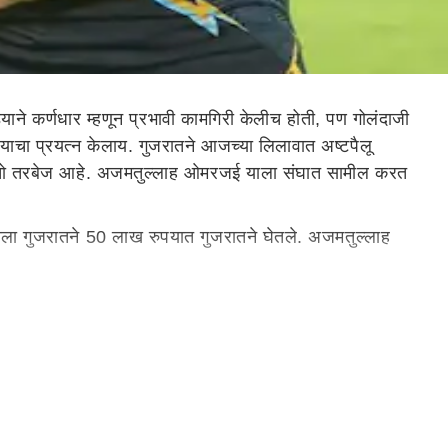
ंड्याने कर्णधार म्हणून प्रभावी कामगिरी केलीच होती, पण गोलंदाजी
्याचा प्रयत्न केलाय. गुजरातने आजच्या लिलावात अष्टपैलू
ास तो तरबेज आहे. अजमतुल्लाह ओमरजई याला संघात सामील करत
ा गुजरातने 50 लाख रुपयात गुजरातने घेतले. अजमतुल्लाह
मिका बजावली होती. अजमतुल्लाह ओमरजई याच्यावर यंदाच्या
जरात संघाने त्याला मूळ किंमतीमध्ये खरेदी केलेय.
ला हवी. ओमरजई हार्दिक पांड्याची जागा घेऊ शकतो.