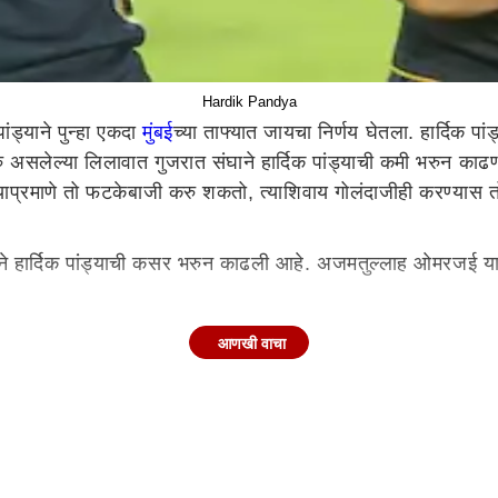
Hardik Pandya
्याने पुन्हा एकदा
मुंबई
च्या ताफ्यात जायचा निर्णय घेतला. हार्दिक पा
ु असलेल्या लिलावात गुजरात संघाने हार्दिक पांड्याची कमी भरुन काढण
ड्याप्रमाणे तो फटकेबाजी करु शकतो, त्याशिवाय गोलंदाजीही करण्य
हार्दिक पांड्याची कसर भरुन काढली आहे. अजमतुल्लाह ओमरजई याल
 कामगिरी केली होती. त्याने फलंदाजी आणि गोलंदाजीत महत्वाची भू
आणखी वाचा
 पण अजमतुल्लाह ओमरजई याच्यावर इतर संघाने विश्वास दाखवला नाही. गु
्ला दिला होता. इरफानच्या मते अजमतुल्लाह ओमरजई याला संधी द्याय