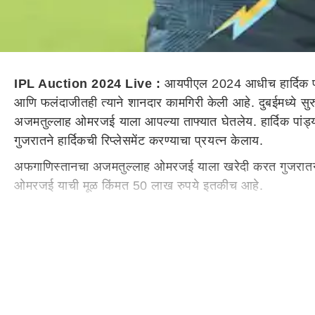
IPL Auction 2024 Live :
आयपीएल 2024 आधीच हार्दिक पांड
आणि फलंदाजीतही त्याने शानदार कामगिरी केली आहे. दुबईमध्ये सुर
अजमतुल्लाह ओमरजई याला आपल्या ताफ्यात घेतलेय. हार्दिक पां
गुजरातने हार्दिकची रिप्लेसमेंट करण्याचा प्रयत्न केलाय.
अफगाणिस्तानचा अजमतुल्लाह ओमरजई याला खरेदी करत गुजरातने 
ओमरजई याची मूळ किंमत 50 लाख रुपये इतकीच आहे.
नुकत्याच झालेल्या विश्वचषकात अजमतुल्लाह ओमरजई याने प्रभावी
लिलावात मोठी बोली लागेल, असा तर्क सर्वांनी व्यक्त केला होता.
इरफानने दिला होता सल्ला -
भारताचा माजी क्रिकेटर इरफान पठान याने गुजरातला घेण्याचा सल
अजमतुल्लाह ओमरजई याचं करियर -