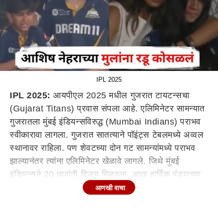
IPL 2025
IPL 2025:
आयपीएल 2025 मधील गुजरात टायटन्सचा
(Gujarat Titans) प्रवास संपला आहे. एलिमिनेटर सामन्यात
गुजरातला मुंबई इंडियन्सविरुद्ध (Mumbai Indians) पराभव
स्वीकारावा लागला. गुजरात सातत्याने पॉइंट्स टेबलमध्ये अव्वल
स्थानावर राहिला. पण शेवटच्या दोन गट सामन्यांमध्ये पराभव
झाल्यानंतर त्यांना एलिमिनेटर खेळावे लागले. जिथे मुंबई
इंडियन्सने 20 धावांनी विजय मिळवला. आता हार्दिक पंड्याच्या
(Hardik Pandya) संघाचा सामना दुसऱ्या क्वालिफायरमध्ये
आणखी वाचा
पंजाब किंग्जशी (Punjab Kings) होणार आहे.
आशिष नेहराच्या मुलांना रडू कोसळले