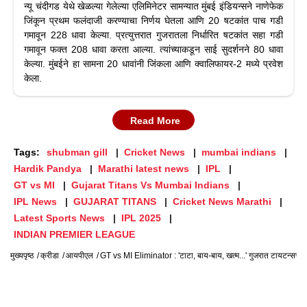
न्यू चंदीगड येथे खेळल्या गेलेल्या एलिमिनेटर सामन्यात मुंबई इंडियन्सने नाणेफेक
जिंकून प्रथम फलंदाजी करण्याचा निर्णय घेतला आणि 20 षटकांत पाच गडी
गमावून 228 धावा केल्या. प्रत्युत्तरात गुजरातला निर्धारित षटकांत सहा गडी
गमावून फक्त 208 धावा करता आल्या. त्यांच्याकडून साई सुदर्शनने 80 धावा
केल्या. मुंबईने हा सामना 20 धावांनी जिंकला आणि क्वालिफायर-2 मध्ये प्रवेश
केला.
Read More
Tags:
shubman gill
Cricket News
mumbai indians
Hardik Pandya
Marathi latest news
IPL
GT vs MI
Gujarat Titans Vs Mumbai Indians
IPL News
GUJARAT TITANS
Cricket News Marathi
Latest Sports News
IPL 2025
INDIAN PREMIER LEAGUE
मुख्यपृष्ठ
क्रीडा
आयपीएल
GT vs MI Eliminator : 'टाटा, बाय-बाय, खत्म...' गुजरात टायटन्सचे आव्