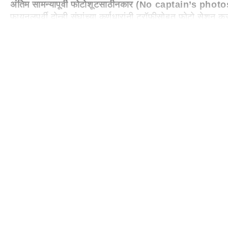
अंतिम सामन्यापूर्वी फोटोशूट
साठी
नकार (
No captain’s photo
फायनलपूर्वी दोन्ही संघांच्या कर्णधारांनी ट्रॉफीसोबत फोटो सेशन
राजकीय संदेश म्हणून पाहिले जात आहे.
अशातच
, आयोजकांनी स्पष
होती
.
मात्र
हि
शक्यता
आता
जवळ
जवळ
मावळली
आहे
.
आशिया कपमध्ये पाकिस्तानचा लाजिरवाणा पराभव (IND vs P
आशिया कप 2025 मध्ये टीम इंडिया आणि पाकिस्तान यांच्यातील पह
घोषित करण्यात आले. आशिया कप 2025 मध्ये टीम इंडिया आणि पाकिस
सामनावीर म्हणून घोषित करण्यात आले.दुबई आंतरराष्ट्रीय स्टेडिय
सादरीकरणावर आणि संभाव्य नवीन वादांवर देखील असेल.
इतर महत्वाच्या बातम्या
Ind vs Pak Asia Cup Final 2025: पाकि
Published at:
28 Sep 2025 02:39 PM (IST)
Tags:
PAKISTAN
BCCI
' India
TEAM INDIA
IND VS PAK
मुख्यपृष्ठ
क्रीडा
हस्तांदोलन टाळल्यानंतर टीम इंडियाचा फायनलआधी आणखी एक निर्णय; भार