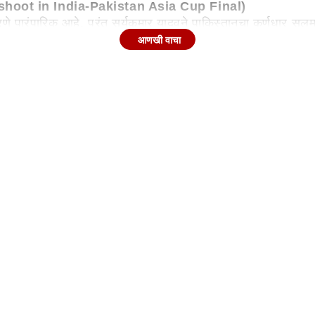
shoot in India-Pakistan Asia Cup Final)
 करणे पारंपारिक आहे, परंतु सूर्यकुमार यादवने पाकिस्तानचा कर्णधार 
आणखी वाचा
्ट केले की, कोणतेही अधिकृत फोटोशूट नियोजित नाही, संयुक्त कर्णधारा
AK 2025 highlights)
िला सामना 14 सप्टेंबर रोजी खेळवण्यात आला. टीम इंडियाने हा सामन
्तान यांच्यातील दुसरा सामना 21 सप्टेंबर रोजी खेळवण्यात आला. ट
मवर रात्री 8 वाजता जेतेपदाची लढाई सुरू होत असताना, चाहत्यांचे ल
स्तानची आयसीसीकडे आणखी एक तक्रार; आता थेट अर्शदीपचं ना
SURYAKUMAR YADAV
Asia Cup 2025
Pakistan.
ind vs pak a
त-पाकिस्तानच्या सामन्याआधी काय घडलं?