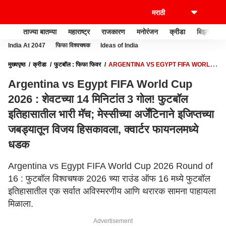
ताज्या बातम्या
महाराष्ट्र
राजकारण
मनोरंजन
क्रीडा
बिझनेस
India At 2047
फिफा विश्वचषक
Ideas of India
मुख्यपृष्ठ
क्रीडा
फुटबॉल : फिफा फिवर
ARGENTINA VS EGYPT FIFA WORLD
CUP 2026 : शेवटच्या 14 मिनिटांत 3 गोल! फुटबॉल इतिहासातील भारी मॅच; मेस्सीच्या अर्जेंटिनाने
Argentina vs Egypt FIFA World Cup
इजिप्तच्या जबड्यातून विजय हिसकावला, क्वार्टर फायनलमध्ये धडक
2026 : शेवटच्या 14 मिनिटांत 3 गोल! फुटबॉल
इतिहासातील भारी मॅच; मेस्सीच्या अर्जेंटिनाने इजिप्तच्या
जबड्यातून विजय हिसकावला, क्वार्टर फायनलमध्ये
धडक
Argentina vs Egypt FIFA World Cup 2026 Round of
16 : फुटबॉल विश्वचषक 2026 च्या राउंड ऑफ 16 मध्ये फुटबॉल
इतिहासातील एक सर्वात अविस्मरणीय आणि थरारक सामना पाहायला
मिळाला.
Advertisement