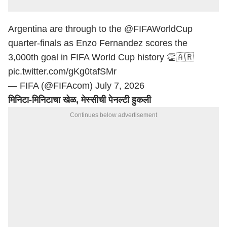
Argentina are through to the
@FIFAWorldCup
quarter-finals as Enzo Fernandez scores the
3,000th goal in FIFA World Cup history 👏🇦🇷
pic.twitter.com/gKg0tafSMr
— FIFA (@FIFAcom)
July 7, 2026
मिनिटा-मिनिटाचा खेळ, मेस्सीची पेनल्टी हुकली
Continues below advertisement