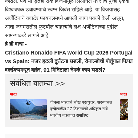
काढले. पण या ऐतिहासिक विजयामुळे लिओनेल मेस्सीचे पुन्हा एकदा
विश्वचषक उंचावण्याचे स्वप्न जिवंत राहिले आहे. या विजयासह
अर्जेंटिनाने क्वार्टर फायनलमध्ये आपली जागा पक्की केली असून,
आता जगभरातील फुटबॉल चाहत्यांचे लक्ष अर्जेंटिनाच्या पुढील
सामन्याकडे लागले आहे.
हे ही वाचा -
Cristiano Ronaldo FIFA world Cup 2026 Portugal
vs Spain: नजर हटली दुर्घटना घडली, रोनाल्डोची पोर्तुगाल फिफा
वर्ल्डकपमधून बाहेर, 91 मिनिटाला नेमकं काय घडलं?
संबंधित बातम्या >>
भारत
भारत
चीनला भारताचे चोख प्रत्युत्तर, अरुणाचल
प्रदेशातील 27 ठिकाणांची अधिकृत नावे
भारतीय नकाशात समाविष्ट