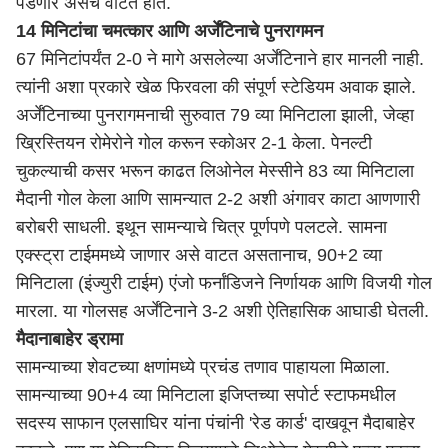
पडणार असेच वाटत होते.
14 मिनिटांचा चमत्कार आणि अर्जेंटिनाचे पुनरागमन
67 मिनिटांपर्यंत 2-0 ने मागे असलेल्या अर्जेंटिनाने हार मानली नाही.
त्यांनी अशा प्रकारे खेळ फिरवला की संपूर्ण स्टेडियम अवाक झाले.
अर्जेंटिनाच्या पुनरागमनाची सुरुवात 79 व्या मिनिटाला झाली, जेव्हा
ख्रिस्तियन रोमेरोने गोल करून स्कोअर 2-1 केला. पेनल्टी
चुकल्याची कसर भरून काढत लिओनेल मेस्सीने 83 व्या मिनिटाला
मैदानी गोल केला आणि सामन्यात 2-2 अशी अंगावर काटा आणणारी
बरोबरी साधली. इथून सामन्याचे चित्र पूर्णपणे पलटले. सामना
एक्स्ट्रा टाईममध्ये जाणार असे वाटत असतानाच, 90+2 व्या
मिनिटाला (इंज्युरी टाईम) एंजो फर्नांडिजने निर्णायक आणि विजयी गोल
मारला. या गोलसह अर्जेंटिनाने 3-2 अशी ऐतिहासिक आघाडी घेतली.
मैदानाबाहेर ड्रामा
सामन्याच्या शेवटच्या क्षणांमध्ये प्रचंड तणाव पाहायला मिळाला.
सामन्याच्या 90+4 व्या मिनिटाला इजिप्तच्या सपोर्ट स्टाफमधील
सदस्य साफान एलसाघिर यांना पंचांनी 'रेड कार्ड' दाखवून मैदाबाहेर