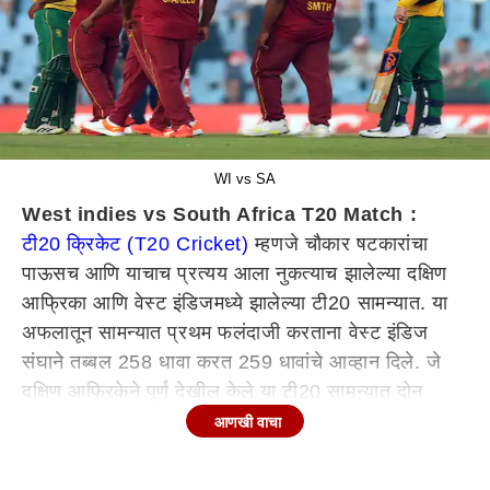
WI vs SA
West indies vs South Africa T20 Match :
टी20 क्रिकेट (T20 Cricket)
म्हणजे चौकार षटकारांचा
पाऊसच आणि याचाच प्रत्यय आला नुकत्याच झालेल्या दक्षिण
आफ्रिका आणि वेस्ट इंडिजमध्ये झालेल्या टी20 सामन्यात. या
अफलातून सामन्यात प्रथम फलंदाजी करताना वेस्ट इंडिज
संघाने तब्बल 258 धावा करत 259 धावांचे आव्हान दिले. जे
दक्षिण आफ्रिकेने पूर्ण देखील केले या टी20 सामन्यात दोन
शतकं पाहायला मिळाली. दरम्यान दक्षिण आफ्रिका आणि वेस्ट
आणखी वाचा
इंडिज यांच्यात सुरु टी20 मालिकेतील दुसरा सामना अगदी
दमदार पद्धतीनं जिंकत मालिकेतील आपलं आव्हानंही