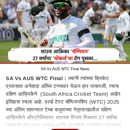
SA Vs AUS WTC Final News
SA Vs AUS WTC Final :
ज्यांनी त्यांच्या क्रिकेट
प्रवासात अनेकदा अंतिम टप्प्यावर येऊन हार पत्करली, त्याच
दक्षिण आफ्रिकेने (South Africa Cricket Team) अखेर
इतिहास रचला आहे. वर्ल्ड टेस्ट चॅम्पियनशिप (WTC) 2025
च्या अंतिम सामन्यात टेम्बा बावुमाच्या नेतृत्वाखालील दक्षिण
आफ्रिकेने ऑस्ट्रेलियावर थरारक विजय मिळवत 27 वर्षांचा
"चोकर्स" टॅग पुसून टाकला आणि आयसीसी ट्रॉफीवर दुसऱ्यांदा