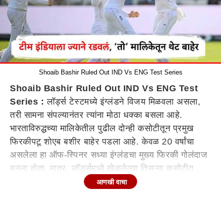
Shoaib Bashir Ruled Out IND Vs ENG Test Series
Shoaib Bashir Ruled Out IND Vs ENG Test
Series :
लॉर्ड्स टेस्टमध्ये इंग्लंडने विजय मिळवला असला,
तरी सामना संपल्यानंतर त्यांना मोठा धक्का बसला आहे.
भारताविरुद्धच्या मालिकेतील पुढील दोन्ही कसोटीतून प्रमुख
फिरकीपटू शोएब बशीर बाहेर पडला आहे. केवळ 20 वर्षांचा
असलेला हा ऑफ-स्पिनर सध्या इंग्लंडचा मुख्य फिरकी गोलंदाज
बनला होता. मात्र, लॉर्ड्समध्ये खेळलेल्या तिसऱ्या कसोटीत
त्याच्या डाव्या हाताच्या बोटाला झालेल्या फ्रॅक्चरमुळे त्याला आता
आणखी वाचा
शस्त्रक्रिया करावे लागणार आहे.
कशी झाली बशीरला दुखापत?