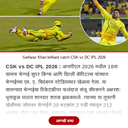
Sarfaraz Khan brilliant catch CSK vs DC IPL 2026
CSK vs DC IPL 2026 :
आयपीएल 2026 मधील 18वा
सामना चेन्नई सुपर किंग्स आणि दिल्ली कॅपिटल्स यांच्यात
चेन्नईच्या एम. ए. चिदंबरम स्टेडियमवर खेळला गेला. या
सामन्यात चेन्नईचा विकेटकीपर फलंदाज संजू सॅमसनने अक्षरशः
धुमाकूळ घालत शानदार शतक झळकावले. त्याच्या या तुफानी
खेळीच्या जोरावर चेन्नईने 20 षटकांत 2 गडी गमावून 212
धावांचा डोंगर उभा केला. दरम्यान, सामन्यात एका थरारक कॅचने
सर्वांच्या भुवया उंचावल्या. दिल्लीचा अनुभवी फलंदाज अक्षर पटेल
आणखी वाचा