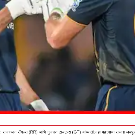
थान रॉयल्स (RR) आणि गुजरात टायटन्स (GT) यांच्यातील हा महत्त्वाचा सामना जयपूरच्