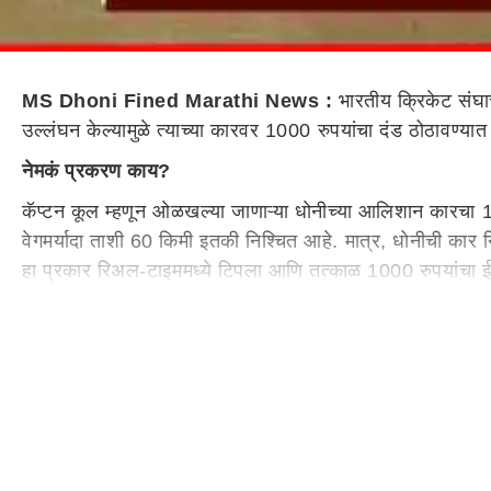
MS Dhoni Fined Marathi News :
भारतीय क्रिकेट संघाचा
उल्लंघन केल्यामुळे त्याच्या कारवर 1000 रुपयांचा दंड ठोठावण्य
नेमकं प्रकरण काय?
कॅप्टन कूल म्हणून ओळखल्या जाणाऱ्या धोनीच्या आलिशान कारचा 1 म
वेगमर्यादा ताशी 60 किमी इतकी निश्चित आहे. मात्र, धोनीची कार नि
हा प्रकार रिअल-टाइममध्ये टिपला आणि तत्काळ 1000 रुपयांचा
काय म्हणते ट्रॅफिक पोलिस?
रांची ट्रॅफिक पोलिसांच्या अधिकाऱ्यांच्या माहितीनुसार, शहराती
झाल्यास कोणाचाही चालान कापला जाऊ शकतो, मग तो सामान्य नाग
धोनी आणि रांची
धोनी हा रांचीचा स्थानिक रहिवासी असून तो अनेकदा आपल्या फार्महा