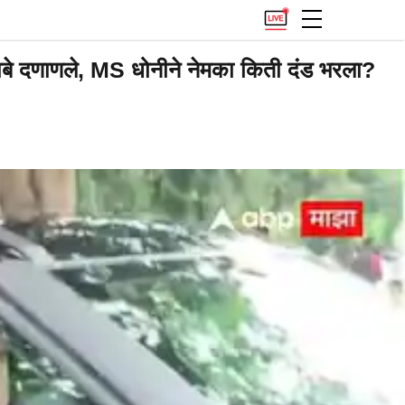
धाबे दणाणले, MS धोनीने नेमका किती दंड भरला?
.