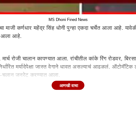
MS Dhoni Fined News
 माजी कर्णधार महेंद्र सिंह धोनी पुन्हा एकदा चर्चेत आला आहे. यावेळ
ात आला आहे.
ार्च रोजी चालान कापण्यात आला. रांचीतील कांके रिंग रोडवर, बिरसा अ
र्धारित मर्यादेपेक्षा जास्त वेगाने धावत असल्याचं आढळलं. ऑटोमॅटिक 
 ई-चलान जनरेट करण्यात आला.
आणखी वाचा
ल प्रमुख चौक आणि रिंग रोडवर 24x7 एटीएमएस प्रणाली कार्यरत आहे. ओ
रिक किंवा क्रिकेटचा सुपरस्टार असो.
ऊसवर किंवा शहरात दिसून येतो. लक्झरी गाड्यांचा त्याला प्रचंड शौक आ