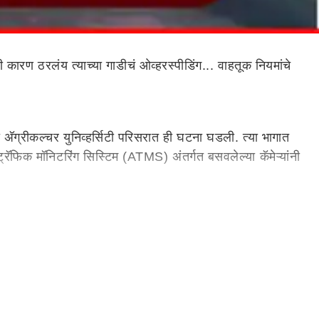
ी कारण ठरलंय त्याच्या गाडीचं ओव्हरस्पीडिंग... वाहतूक नियमांचे
‍ॅग्रीकल्चर युनिव्हर्सिटी परिसरात ही घटना घडली. त्या भागात
ट्रॅफिक मॉनिटरिंग सिस्टिम (ATMS) अंतर्गत बसवलेल्या कॅमेऱ्यांनी
व्हरस्पीडिंग, सिग्नल तोडणे किंवा इतर वाहतूक नियमांचे उल्लंघन
हे, हे सर्वश्रुत आहे. मात्र यावेळी नियमांचे उल्लंघन केल्यामुळे