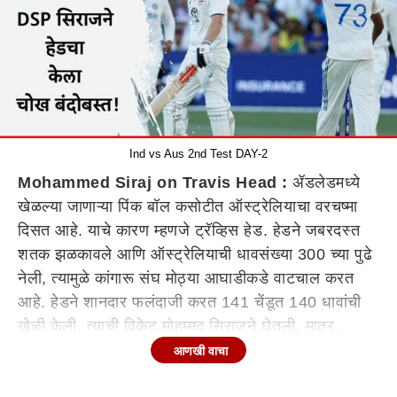
Ind vs Aus 2nd Test DAY-2
Mohammed Siraj on Travis Head :
ॲडलेडमध्ये
खेळल्या जाणाऱ्या पिंक बॉल कसोटीत ऑस्ट्रेलियाचा वरचष्मा
दिसत आहे. याचे कारण म्हणजे ट्रॅव्हिस हेड. हेडने जबरदस्त
शतक झळकावले आणि ऑस्ट्रेलियाची धावसंख्या 300 च्या पुढे
नेली, त्यामुळे कांगारू संघ मोठ्या आघाडीकडे वाटचाल करत
आहे. हेडने शानदार फलंदाजी करत 141 चेंडूत 140 धावांची
खेळी केली. त्याची विकेट मोहम्मद सिराजने घेतली. मात्र,
सिराजने त्याला बाद केल्याने दोघांमध्ये जोरदार वादावादी झाली
आणखी वाचा
आणि वातावरण चांगलेच तापले.