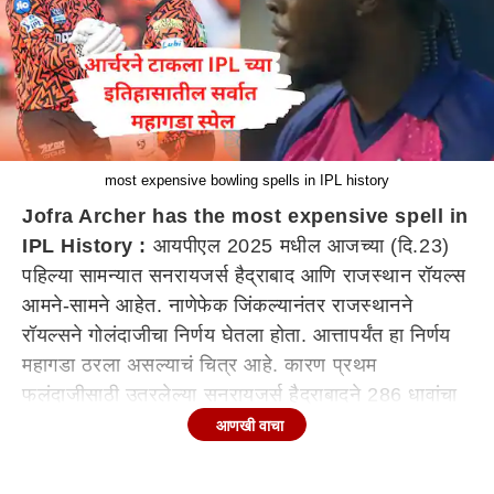
most expensive bowling spells in IPL history
Jofra Archer has the most expensive spell in
IPL History :
आयपीएल 2025 मधील आजच्या (दि.23)
पहिल्या सामन्यात सनरायजर्स हैद्राबाद आणि राजस्थान रॉयल्स
आमने-सामने आहेत. नाणेफेक जिंकल्यानंतर राजस्थानने
रॉयल्सने गोलंदाजीचा निर्णय घेतला होता. आत्तापर्यंत हा निर्णय
महागडा ठरला असल्याचं चित्र आहे. कारण प्रथम
फलंदाजीसाठी उतरलेल्या सनरायजर्स हैद्राबादने 286 धावांचा
डोंगर उभा केलाय आणि राजस्थान समोर 287 धावांचे तगडे
आणखी वाचा
आव्हान ठेवले आहे.