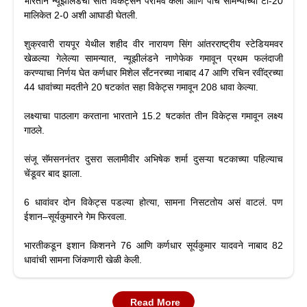
भारताने न्यूझीलंडचा सात विकेट्सने पराभव केला आणि पाच सामन्यांच्या टी-20
मालिकेत 2-0 अशी आघाडी घेतली.
शुक्रवारी रायपूर येथील शहीद वीर नारायण सिंग आंतरराष्ट्रीय स्टेडियमवर
खेळल्या गेलेल्या सामन्यात, न्यूझीलंडने नाणेफेक गमावून प्रथम फलंदाजी
करण्याचा निर्णय घेत कर्णधार मिशेल सँटनरच्या नाबाद 47 आणि रचिन रवींद्रच्या
44 धावांच्या मदतीने 20 षटकांत सहा विकेट्स गमावून 208 धावा केल्या.
लक्ष्याचा पाठलाग करताना भारताने 15.2 षटकांत तीन विकेट्स गमावून लक्ष्य
गाठले.
संजू सॅमसननंतर दुसरा सलामीवीर अभिषेक शर्मा दुसऱ्या षटकाच्या पहिल्याच
चेंडूवर बाद झाला.
6 धावांवर दोन विकेट्स पडल्या होत्या, सामना निसटतोय असं वाटलं. पण
ईशान–सूर्यकुमारने गेम फिरवला.
भारतीकडून इशान किशनने 76 आणि कर्णधार सूर्यकुमार यादवने नाबाद 82
धावांची सामना जिंकणारी खेळी केली.
Read More