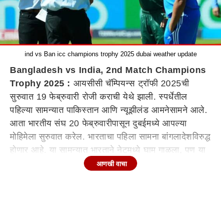
ind vs Ban icc champions trophy 2025 dubai weather update
Bangladesh vs India, 2nd Match Champions
Trophy 2025 :
आयसीसी चॅम्पियन्स ट्रॉफी 2025ची
सुरुवात 19 फेब्रुवारी रोजी कराची येथे झाली. स्पर्धेतील
पहिल्या सामन्यात पाकिस्तान आणि न्यूझीलंड आमनेसामने आले.
आता भारतीय संघ 20 फेब्रुवारीपासून दुबईमध्ये आपल्या
मोहिमेला सुरुवात करेल. भारताचा पहिला सामना बांगलादेशविरुद्ध
होणार आहे. या सामन्यात भारताने नेटमध्ये घाम गाळला, पण या
सामन्यात पाऊस खलनायक ठरू शकतो.
आणखी वाचा
जर हवामान खात्याचा अंदाज खरा ठरला तर, भारताला आपला
प्लॅन बदलावा लागू शकतो.
भारत फिरकी गोलंदाजांवर अवलंबून