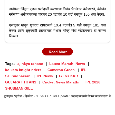
नाणेफेक जिंकून प्रथम फलंदाजी करण्याचा निर्णय घेतलेल्या केकेआरने, कॅमेरॉन
ग्रीनच्या अर्धशतकाच्या जोरावर 20 षटकांत 10 गडी गमावून 180 धावा केल्या.
प्रत्युत्तर म्हणून गुजरात टायटन्सने 19.4 षटकांत 5 गडी गमावून 181 धावा
केल्या आणि शुक्रवारी अहमदाबाद येथील नरेंद्र मोदी स्टेडियमवर हा सामना
जिंकला.
Read More
Tags:
ajinkya rahane
Latest Marathi News
kolkata knight riders
Cameron Green
IPL
Sai Sudharsan
IPL News
GT vs KKR
GUJARAT TITANS
Cricket News Marathi
IPL 2026
SHUBMAN GILL
मुख्यपृष्ठ
क्रीडा
क्रिकेट
GT vs KKR Live Update : अहमदाबादमध्ये गिलचं 'चक्रीवादळ'; केके